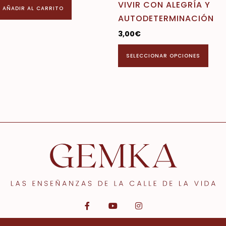
VIVIR CON ALEGRÍA Y
AÑADIR AL CARRITO
AUTODETERMINACIÓN
3,00
€
SELECCIONAR OPCIONES
F
Y
I
a
o
n
c
u
s
e
t
t