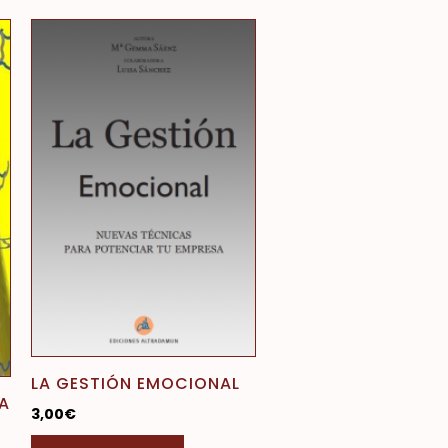
ducto
e
iples
antes.
ones
den
ir
na
LA GESTIÓN EMOCIONAL
RA
ducto
3,00
€