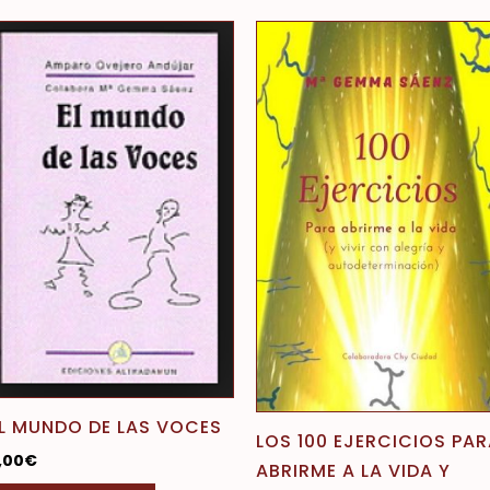
Este
pro
tien
múlt
vari
Las
opci
se
pue
eleg
en
la
pági
de
L MUNDO DE LAS VOCES
LOS 100 EJERCICIOS PA
pro
,00
€
ABRIRME A LA VIDA Y