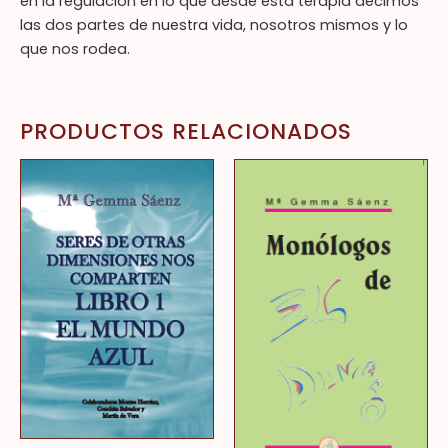
en la regulación en lo que desde esta terapia decimos
las dos partes de nuestra vida, nosotros mismos y lo
que nos rodea.
PRODUCTOS RELACIONADOS
Este
producto
tiene
múltiples
variantes.
Las
opciones
se
pueden
elegir
en
la