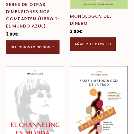
página
SERES DE OTRAS
de
DIMENSIONES NOS
MONÓLOGOS DEL
producto
COMPARTEN (LIBRO 2:
DINERO
EL MUNDO AZUL)
3,00
€
3,00
€
AÑADIR AL CARRITO
SELECCIONAR OPCIONES