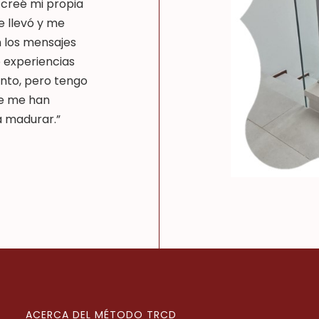
 creé mi propia
e llevó y me
n los mensajes
o experiencias
anto, pero tengo
ue me han
a madurar.”
ACERCA DEL MÉTODO TRCD