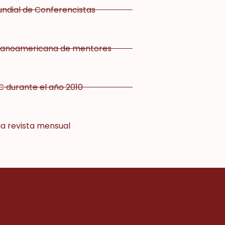
ndial de Conferencistas
spanoamericana de mentores
 durante el año 2010
ia revista mensual