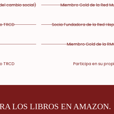
del cambio social)
Miembro Gold de la Red Mu
do TRCD
Socia Fundadora de la Red Hi
Miembro Gold de la RMC
do TRCD
Participa en su prop
A LOS LIBROS EN AMAZON.